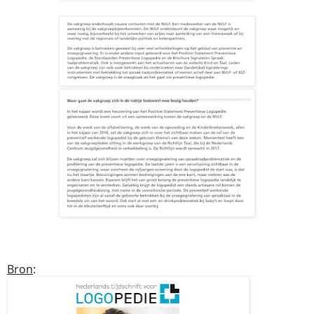
Bron
: