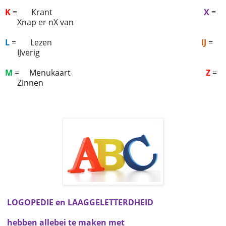
K
=
Krant
X
=
Xnap er nX van
L
=
Lezen
IJ
=
IJverig
M
=
Menukaart
Z
=
Zinnen
LOGOPEDIE en LAAGGELETTERDHEID
hebben allebei te maken met