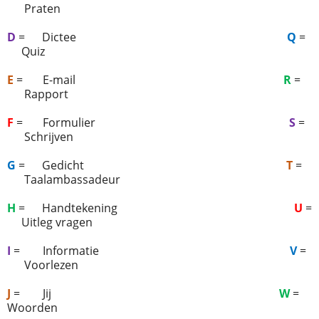
Praten
D
=
Dictee
Q
=
Quiz
E
=
E-mail
R
=
Rapport
F
=
Formulier
S
=
Schrijven
G
=
Gedicht
T
=
Taalambassadeur
H
=
Handtekening
U
=
Uitleg vragen
I
=
Informatie
V
=
Voorlezen
J
=
Jij
W
=
Woorden