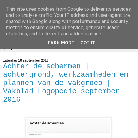
This site uses cookies from Google to deliver its services
Preventieve
and to analyze traffic. Your IP address and user-agent are
shared with Google along with performance and security
Logopedie
metrics to ensure quality of service, generate usage
statistics, and to detect and address abuse.
LEARN MORE
GOT IT
▼
zaterdag 10 september 2016
Achter de schermen |
achtergrond, werkzaamheden en
plannen van de vakgroep |
Vakblad Logopedie september
2016