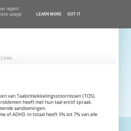
user-agent
erate usage
LEARN MORE
GOT IT
Links
eken van Taalontwikkelingsstoornissen (TOS).
 problemen heeft met hun taal en/of spraak.
omende aandoeningen.
 of ADHD. In totaal heeft 5% tot 7% van alle