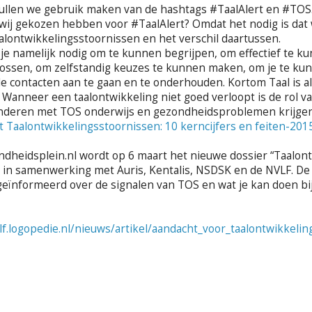
 zullen we gebruik maken van de hashtags #TaalAlert en #TOS
ij gekozen hebben voor #TaalAlert? Omdat het nodig is dat w
alontwikkelingsstoornissen en het verschil daartussen.
 je namelijk nodig om te kunnen begrijpen, om effectief te
ossen, om zelfstandig keuzes te kunnen maken, om je te kun
e contacten aan te gaan en te onderhouden. Kortom Taal is all
. Wanneer een taalontwikkeling niet goed verloopt is de rol v
inderen met TOS onderwijs en gezondheidsproblemen krijge
t Taalontwikkelingsstoornissen: 10 kerncijfers en feiten-201
dheidsplein.nl wordt op 6 maart het nieuwe dossier “Taalont
d in samenwerking met Auris, Kentalis, NSDSK en de NVLF. D
eïnformeerd over de signalen van TOS en wat je kan doen bi
vlf.logopedie.nl/nieuws/artikel/aandacht_voor_taalontwikke