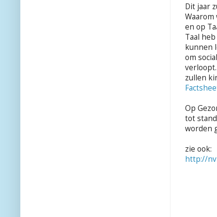
Dit jaar
Waarom w
en op Ta
Taal heb
kunnen l
om social
verloopt
zullen k
Factshee
Op Gezon
tot stan
worden g
zie ook:
http://n