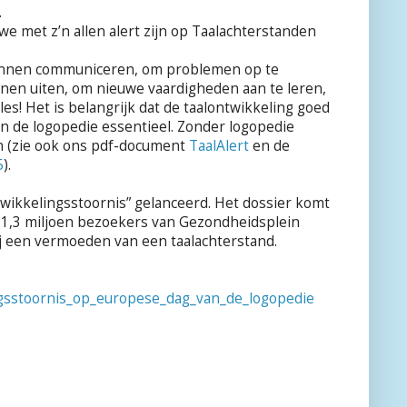
.
e met z’n allen alert zijn op Taalachterstanden
 kunnen communiceren, om problemen op te
nen uiten, om nieuwe vaardigheden aan te leren,
es! Het is belangrijk dat de taalontwikkeling goed
an de logopedie essentieel. Zonder logopedie
n (zie ook ons pdf-document
TaalAlert
en de
5
).
wikkelingsstoornis” gelanceerd. Het dossier komt
e 1,3 miljoen bezoekers van Gezondheidsplein
j een vermoeden van een taalachterstand.
lingsstoornis_op_europese_dag_van_de_logopedie