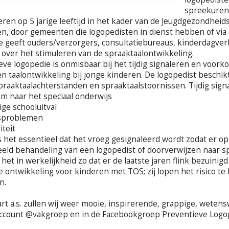
spreekuren 
eren op 5 jarige leeftijd in het kader van de Jeugdgezondhe
en, door gemeenten die logopedisten in dienst hebben of via
e geeft ouders/verzorgers, consultatiebureaus, kinderdagver
 over het stimuleren van de spraaktaalontwikkeling.
eve logopedie is onmisbaar bij het tijdig signaleren en voo
en taalontwikkeling bij jonge kinderen. De logopedist beschi
praaktaalachterstanden en spraaktaalstoornissen. Tijdig sig
om naar het speciaal onderwijs
dige schooluitval
gsproblemen
iteit
is het essentieel dat het vroeg gesignaleerd wordt zodat er o
eeld behandeling van een logopedist of doorverwijzen naar 
 het in werkelijkheid zo dat er de laatste jaren flink bezuini
ke ontwikkeling voor kinderen met TOS; zij lopen het risico te
n.
rt a.s. zullen wij weer mooie, inspirerende, grappige, weten
account @vakgroep en in de Facebookgroep Preventieve Logope