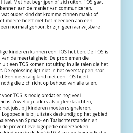
aal. Met het begrijpen of zich uiten. TOS gaat
herkennen aan de manier van communiceren.
en wat ouder kind dat kromme zinnen maakt of
t het moeite heeft met het meedoen aan een
 een normaal gehoor. Er zijn geen aanwijsbare
lige kinderen kunnen een TOS hebben. De TOS is
 van de meertaligheid. De problemen die
 uit een TOS komen tot uiting in alle talen die het
t. De oplossing ligt niet in het overstappen naar
id. Een meertalig kind met een TOS heeft
nodig die zich richt op behoud van alle talen.
 voor TOS is nodig omdat er nog veel
d is. Zowel bij ouders als bij leerkrachten,
 het juist bij kinderen moeten signaleren.
 Logopedie is bij uitstek deskundig op het gebied
naleren van Spraak- en Taalachterstanden en
n de preventieve logopedie onderzoeken
n kinderen in de leeftijd 0-4 jaar op logopedische