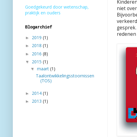
Kinderen
Goedgekeurd door wetenschap,
niet ove
praktijk en ouders
Bijvoorb
verkeerd
gesprek.
Blogarchief
redenen 
2019
(1)
►
2018
(1)
►
2016
(8)
►
2015
(1)
▼
maart
(1)
▼
Taalontwikkelingsstoornissen
(TOS)
2014
(1)
►
2013
(1)
►