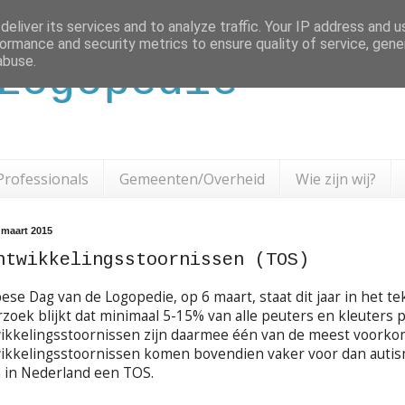
eliver its services and to analyze traffic. Your IP address and 
ormance and security metrics to ensure quality of service, gen
abuse.
Logopedie
Professionals
Gemeenten/Overheid
Wie zijn wij?
maart 2015
ntwikkelingsstoornissen (TOS)
ese Dag van de Logopedie, op 6 maart, staat dit jaar in het t
rzoek blijkt dat minimaal 5-15% van alle peuters en kleuters
ikkelingsstoornissen zijn daarmee één van de meest voork
ikkelingsstoornissen komen bovendien vaker voor dan autisme
 in Nederland een TOS.