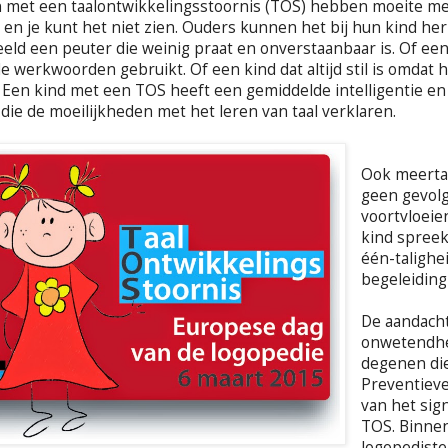
 met een taalontwikkelingsstoornis (TOS) hebben moeite met t
r en je kunt het niet zien. Ouders kunnen het bij hun kind 
eeld een peuter die weinig praat en onverstaanbaar is. Of e
e werkwoorden gebruikt. Of een kind dat altijd stil is omda
 Een kind met een TOS heeft een gemiddelde intelligentie en
die de moeilijkheden met het leren van taal verklaren.
Ook meerta
geen gevolg
voortvloeien
kind spreek
één-talighe
begeleiding 
De aandacht
onwetendhei
degenen die
Preventieve
van het sig
TOS. Binne
logopediste