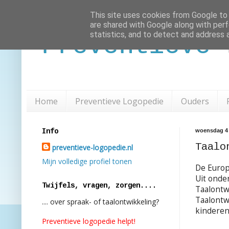
This site uses cookies from Google to d
are shared with Google along with perf
statistics, and to detect and address 
Preventieve 
Home
Preventieve Logopedie
Ouders
Info
woensdag 4 
Taalo
preventieve-logopedie.nl
Mijn volledige profiel tonen
De Europ
Uit onde
Twijfels, vragen, zorgen....
Taalontw
Taalontw
.... over spraak- of taalontwikkeling?
kinderen
Preventieve logopedie helpt!