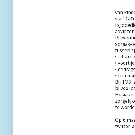
van kind
via GGD’
logopedi
adviezen
Preventi
spraak- 
tussen s
• uitstro
• voortij
• gedra
• criminal
Bij TOS 
bijvoorb
Helaas is
zorgelij
te worde
Op 6 maa
twitter-